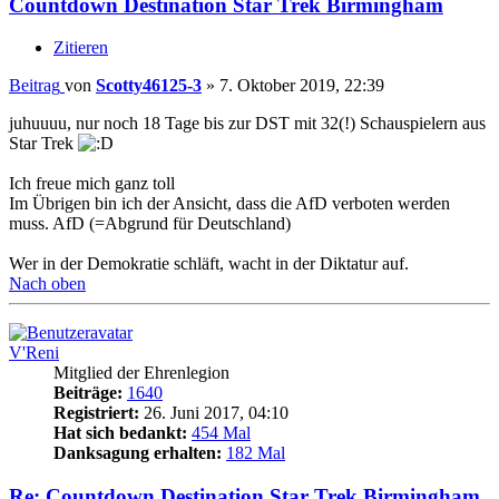
Countdown Destination Star Trek Birmingham
Zitieren
Beitrag
von
Scotty46125-3
»
7. Oktober 2019, 22:39
juhuuuu, nur noch 18 Tage bis zur DST mit 32(!) Schauspielern aus
Star Trek
Ich freue mich ganz toll
Im Übrigen bin ich der Ansicht, dass die AfD verboten werden
muss. AfD (=Abgrund für Deutschland)
Wer in der Demokratie schläft, wacht in der Diktatur auf.
Nach oben
V'Reni
Mitglied der Ehrenlegion
Beiträge:
1640
Registriert:
26. Juni 2017, 04:10
Hat sich bedankt:
454 Mal
Danksagung erhalten:
182 Mal
Re: Countdown Destination Star Trek Birmingham