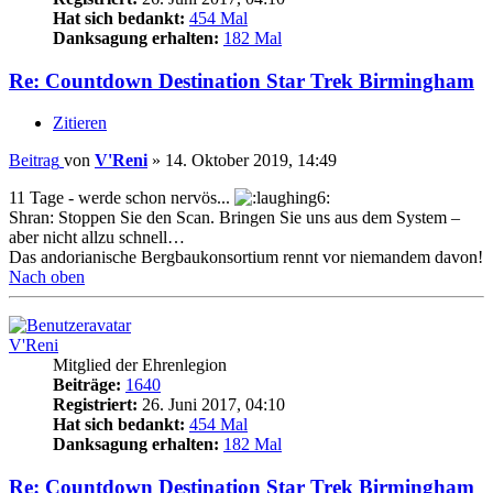
Hat sich bedankt:
454 Mal
Danksagung erhalten:
182 Mal
Re: Countdown Destination Star Trek Birmingham
Zitieren
Beitrag
von
V'Reni
»
14. Oktober 2019, 14:49
11 Tage - werde schon nervös...
Shran: Stoppen Sie den Scan. Bringen Sie uns aus dem System –
aber nicht allzu schnell…
Das andorianische Bergbaukonsortium rennt vor niemandem davon!
Nach oben
V'Reni
Mitglied der Ehrenlegion
Beiträge:
1640
Registriert:
26. Juni 2017, 04:10
Hat sich bedankt:
454 Mal
Danksagung erhalten:
182 Mal
Re: Countdown Destination Star Trek Birmingham