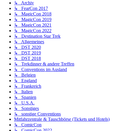
↳ Archiv
↳ FearCon 2017
↳ MagicCon 2018
↳ MagicCon 2019
↳ MagicCon 2021
↳ MagicCon 2022
↳ Destination Star Trek
↳ Allgemeines
↳ DST 2020
↳ DST 2019
↳ DST 2018
↳ Trekdinner & andere Treffen
↳ Conventions im Ausland
↳ Belgien
↳ England
↳ Frankreich
↳ Italien
↳ Spanien
↳ U.S.A.
↳ Sonstiges
↳ sonstige Conventions
Mitfahrzentrale & Tauschbörse (Tickets und Hotels)
↳ ComicCon
↳ ComicCon 2022