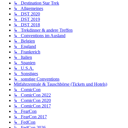
↳ Destination Star Trek
↳ Allgemeines
↳ DST 2020
↳ DST 2019
↳ DST 2018
↳ Trekdinner & andere Treffen
↳ Conventions im Ausland
↳ Belgien
↳ England
↳ Frankreich
↳ Italien
↳ Spanien
↳ U.S.A.
↳ Sonstiges
↳ sonstige Conventions
Mitfahrzentrale & Tauschbörse (Tickets und Hotels)
↳ ComicCon
↳ ComicCon 2022
↳ ComicCon 2020
↳ ComicCon 2017
↳ FearCon
↳ FearCon 2017
↳ FedCon
↳ FedCon 2026