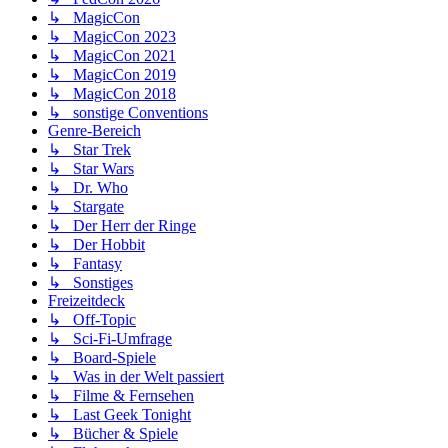
↳ MagicCon
↳ MagicCon 2023
↳ MagicCon 2021
↳ MagicCon 2019
↳ MagicCon 2018
↳ sonstige Conventions
Genre-Bereich
↳ Star Trek
↳ Star Wars
↳ Dr. Who
↳ Stargate
↳ Der Herr der Ringe
↳ Der Hobbit
↳ Fantasy
↳ Sonstiges
Freizeitdeck
↳ Off-Topic
↳ Sci-Fi-Umfrage
↳ Board-Spiele
↳ Was in der Welt passiert
↳ Filme & Fernsehen
↳ Last Geek Tonight
↳ Bücher & Spiele