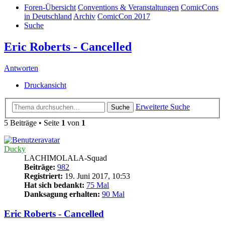
Foren-Übersicht
Conventions & Veranstaltungen
ComicCons
in Deutschland
Archiv
ComicCon 2017
Suche
Eric Roberts - Cancelled
Antworten
Druckansicht
Erweiterte Suche
Suche
5 Beiträge • Seite
1
von
1
Ducky
LACHIMOLALA-Squad
Beiträge:
982
Registriert:
19. Juni 2017, 10:53
Hat sich bedankt:
75 Mal
Danksagung erhalten:
90 Mal
Eric Roberts - Cancelled