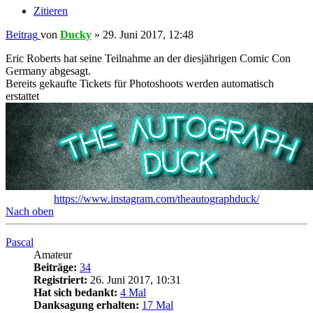
Zitieren
Beitrag
von
Ducky
»
29. Juni 2017, 12:48
Eric Roberts hat seine Teilnahme an der diesjährigen Comic Con
Germany abgesagt.
Bereits gekaufte Tickets für Photoshoots werden automatisch
erstattet
https://www.instagram.com/theautographduck/
Nach oben
Pascal
Amateur
Beiträge:
34
Registriert:
26. Juni 2017, 10:31
Hat sich bedankt:
4 Mal
Danksagung erhalten:
17 Mal