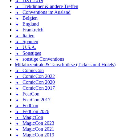
↳ DST 2018
↳ Trekdinner & andere Treffen
↳ Conventions im Ausland
↳ Belgien
↳ England
↳ Frankreich
↳ Italien
↳ Spanien
↳ U.S.A.
↳ Sonstiges
↳ sonstige Conventions
Mitfahrzentrale & Tauschbörse (Tickets und Hotels)
↳ ComicCon
↳ ComicCon 2022
↳ ComicCon 2020
↳ ComicCon 2017
↳ FearCon
↳ FearCon 2017
↳ FedCon
↳ FedCon 2026
↳ MagicCon
↳ MagicCon 2023
↳ MagicCon 2021
↳ MagicCon 2019