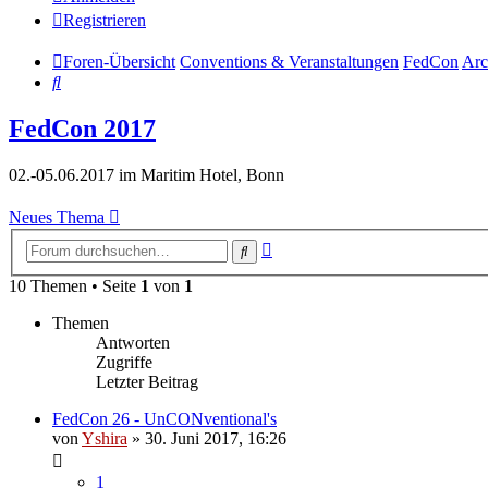
Registrieren
Foren-Übersicht
Conventions & Veranstaltungen
FedCon
Arc
Suche
FedCon 2017
02.-05.06.2017 im Maritim Hotel, Bonn
Neues Thema
Erweiterte
Suche
Suche
10 Themen • Seite
1
von
1
Themen
Antworten
Zugriffe
Letzter Beitrag
FedCon 26 - UnCONventional's
von
Yshira
»
30. Juni 2017, 16:26
1