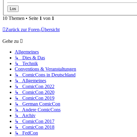
10 Themen • Seite
1
von
1
Zurück zur Foren-Übersicht
Gehe zu
Allgemeines
↳ Dies & Das
↳ Technik
Conventions & Veranstaltungen
↳ ComicCons in Deutschland
↳ Allgemeines
↳ ComicCon 2022
↳ ComicCon 2020
↳ ComicCon 2019
↳ German ComicCon
↳ Andere ComicCons
↳ Archiv
↳ ComicCon 2017
↳ ComicCon 2018
↳ FedCon