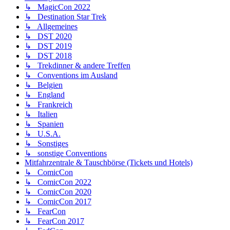
↳ MagicCon 2022
↳ Destination Star Trek
↳ Allgemeines
↳ DST 2020
↳ DST 2019
↳ DST 2018
↳ Trekdinner & andere Treffen
↳ Conventions im Ausland
↳ Belgien
↳ England
↳ Frankreich
↳ Italien
↳ Spanien
↳ U.S.A.
↳ Sonstiges
↳ sonstige Conventions
Mitfahrzentrale & Tauschbörse (Tickets und Hotels)
↳ ComicCon
↳ ComicCon 2022
↳ ComicCon 2020
↳ ComicCon 2017
↳ FearCon
↳ FearCon 2017