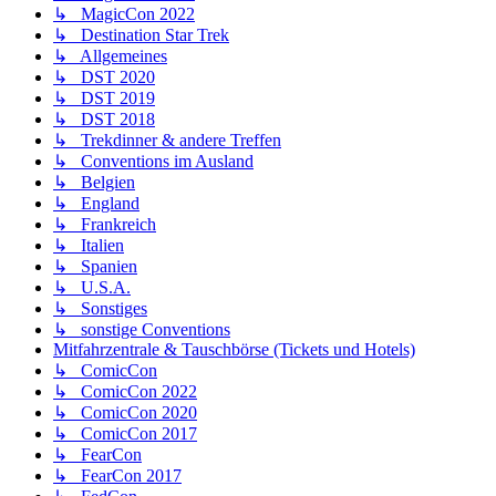
↳ MagicCon 2022
↳ Destination Star Trek
↳ Allgemeines
↳ DST 2020
↳ DST 2019
↳ DST 2018
↳ Trekdinner & andere Treffen
↳ Conventions im Ausland
↳ Belgien
↳ England
↳ Frankreich
↳ Italien
↳ Spanien
↳ U.S.A.
↳ Sonstiges
↳ sonstige Conventions
Mitfahrzentrale & Tauschbörse (Tickets und Hotels)
↳ ComicCon
↳ ComicCon 2022
↳ ComicCon 2020
↳ ComicCon 2017
↳ FearCon
↳ FearCon 2017