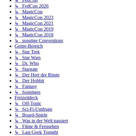
↳ FedCon
↳ FedCon 2026
↳ MagicCon
↳ MagicCon 2023
↳ MagicCon 2021
↳ MagicCon 2019
↳ MagicCon 2018
↳ sonstige Conventions
Genre-Bereich
↳ Star Trek
↳ Star Wars
↳ Dr. Who
↳ Stargate
↳ Der Herr der Ringe
↳ Der Hobbit
↳ Fantasy
↳ Sonstiges
Freizeitdeck
↳ Off-Topic
↳ Sci-Fi-Umfrage
↳ Board-Spiele
↳ Was in der Welt passiert
↳ Filme & Fernsehen
↳ Last Geek Tonight