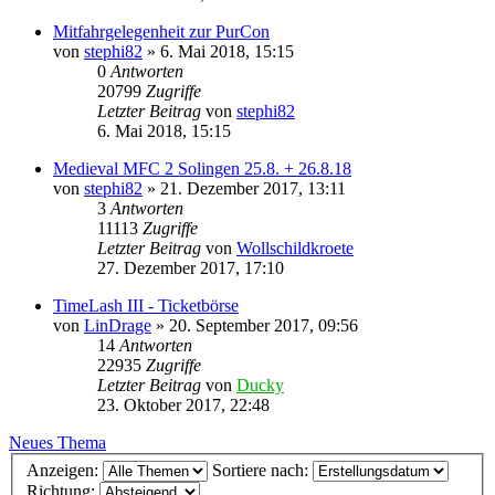
Mitfahrgelegenheit zur PurCon
von
stephi82
»
6. Mai 2018, 15:15
0
Antworten
20799
Zugriffe
Letzter Beitrag
von
stephi82
6. Mai 2018, 15:15
Medieval MFC 2 Solingen 25.8. + 26.8.18
von
stephi82
»
21. Dezember 2017, 13:11
3
Antworten
11113
Zugriffe
Letzter Beitrag
von
Wollschildkroete
27. Dezember 2017, 17:10
TimeLash III - Ticketbörse
von
LinDrage
»
20. September 2017, 09:56
14
Antworten
22935
Zugriffe
Letzter Beitrag
von
Ducky
23. Oktober 2017, 22:48
Neues Thema
Anzeigen:
Sortiere nach:
Richtung: