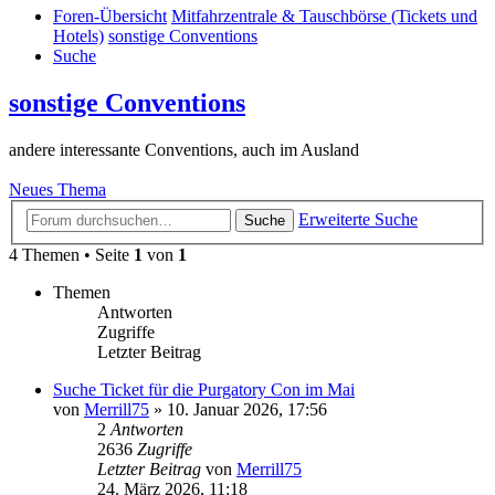
Foren-Übersicht
Mitfahrzentrale & Tauschbörse (Tickets und
Hotels)
sonstige Conventions
Suche
sonstige Conventions
andere interessante Conventions, auch im Ausland
Neues Thema
Erweiterte Suche
Suche
4 Themen • Seite
1
von
1
Themen
Antworten
Zugriffe
Letzter Beitrag
Suche Ticket für die Purgatory Con im Mai
von
Merrill75
»
10. Januar 2026, 17:56
2
Antworten
2636
Zugriffe
Letzter Beitrag
von
Merrill75
24. März 2026, 11:18