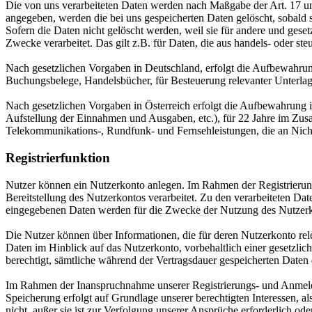
Die von uns verarbeiteten Daten werden nach Maßgabe der Art. 17 u
angegeben, werden die bei uns gespeicherten Daten gelöscht, sobald
Sofern die Daten nicht gelöscht werden, weil sie für andere und geset
Zwecke verarbeitet. Das gilt z.B. für Daten, die aus handels- oder 
Nach gesetzlichen Vorgaben in Deutschland, erfolgt die Aufbewahru
Buchungsbelege, Handelsbücher, für Besteuerung relevanter Unterlag
Nach gesetzlichen Vorgaben in Österreich erfolgt die Aufbewahrung
Aufstellung der Einnahmen und Ausgaben, etc.), für 22 Jahre im Zu
Telekommunikations-, Rundfunk- und Fernsehleistungen, die an Nic
Registrierfunktion
Nutzer können ein Nutzerkonto anlegen. Im Rahmen der Registrierung
Bereitstellung des Nutzerkontos verarbeitet. Zu den verarbeiteten D
eingegebenen Daten werden für die Zwecke der Nutzung des Nutzer
Die Nutzer können über Informationen, die für deren Nutzerkonto re
Daten im Hinblick auf das Nutzerkonto, vorbehaltlich einer gesetzlic
berechtigt, sämtliche während der Vertragsdauer gespeicherten Daten
Im Rahmen der Inanspruchnahme unserer Registrierungs- und Anmelde
Speicherung erfolgt auf Grundlage unserer berechtigten Interessen, a
nicht, außer sie ist zur Verfolgung unserer Ansprüche erforderlich od