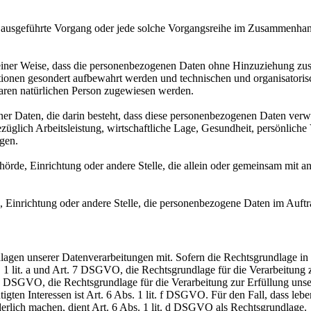
ren ausgeführte Vorgang oder jede solche Vorgangsreihe im Zusammenha
ner Weise, dass die personenbezogenen Daten ohne Hinzuziehung zusätz
tionen gesondert aufbewahrt werden und technischen und organisatoris
rbaren natürlichen Person zugewiesen werden.
ener Daten, die darin besteht, dass diese personenbezogenen Daten ver
glich Arbeitsleistung, wirtschaftliche Lage, Gesundheit, persönliche Vo
agen.
Behörde, Einrichtung oder andere Stelle, die allein oder gemeinsam mit
e, Einrichtung oder andere Stelle, die personenbezogene Daten im Auftr
en unserer Datenverarbeitungen mit. Sofern die Rechtsgrundlage in d
. 1 lit. a und Art. 7 DSGVO, die Rechtsgrundlage für die Verarbeitung
DSGVO, die Rechtsgrundlage für die Verarbeitung zur Erfüllung unsere
gten Interessen ist Art. 6 Abs. 1 lit. f DSGVO. Für den Fall, dass leb
erlich machen, dient Art. 6 Abs. 1 lit. d DSGVO als Rechtsgrundlage.