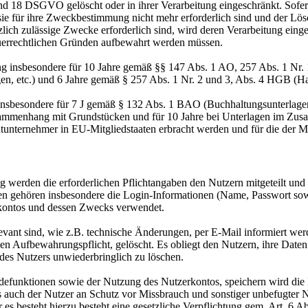
nd 18 DSGVO gelöscht oder in ihrer Verarbeitung eingeschränkt. Sofer
 sie für ihre Zweckbestimmung nicht mehr erforderlich sind und der L
zlich zulässige Zwecke erforderlich sind, wird deren Verarbeitung eing
steuerrechtlichen Gründen aufbewahrt werden müssen.
ng insbesondere für 10 Jahre gemäß §§ 147 Abs. 1 AO, 257 Abs. 1 Nr.
en, etc.) und 6 Jahre gemäß § 257 Abs. 1 Nr. 2 und 3, Abs. 4 HGB (Ha
 insbesondere für 7 J gemäß § 132 Abs. 1 BAO (Buchhaltungsunterlage
sammenhang mit Grundstücken und für 10 Jahre bei Unterlagen im Zusa
htunternehmer in EU-Mitgliedstaaten erbracht werden und für die d
 werden die erforderlichen Pflichtangaben den Nutzern mitgeteilt un
aten gehören insbesondere die Login-Informationen (Name, Passwort so
kontos und dessen Zwecks verwendet.
levant sind, wie z.B. technische Änderungen, per E-Mail informiert w
hen Aufbewahrungspflicht, gelöscht. Es obliegt den Nutzern, ihre Date
 des Nutzers unwiederbringlich zu löschen.
funktionen sowie der Nutzung des Nutzerkontos, speichern wird die 
ls auch der Nutzer an Schutz vor Missbrauch und sonstiger unbefugter N
er es besteht hierzu besteht eine gesetzliche Verpflichtung gem. Art. 