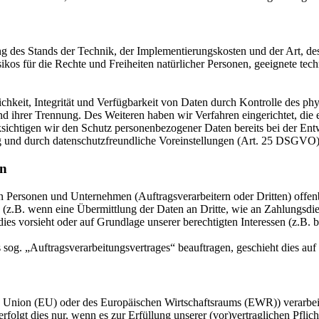
 des Stands der Technik, der Implementierungskosten und der Art, d
isikos für die Rechte und Freiheiten natürlicher Personen, geeignete 
keit, Integrität und Verfügbarkeit von Daten durch Kontrolle des phy
 und ihrer Trennung. Des Weiteren haben wir Verfahren eingerichtet, 
ksichtigen wir den Schutz personenbezogener Daten bereits bei der E
g und durch datenschutzfreundliche Voreinstellungen (Art. 25 DSGVO)
en
ersonen und Unternehmen (Auftragsverarbeitern oder Dritten) offenbar
s (z.B. wenn eine Übermittlung der Daten an Dritte, wie an Zahlungsdie
g dies vorsieht oder auf Grundlage unserer berechtigten Interessen (z.B.
s sog. „Auftragsverarbeitungsvertrages“ beauftragen, geschieht dies 
en Union (EU) oder des Europäischen Wirtschaftsraums (EWR)) verarbe
folgt dies nur, wenn es zur Erfüllung unserer (vor)vertraglichen Pflich