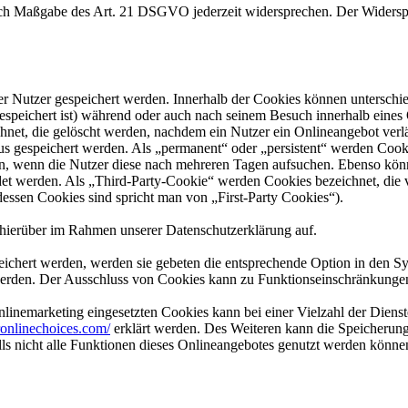
nach Maßgabe des Art. 21 DSGVO jederzeit widersprechen. Der Widersp
er Nutzer gespeichert werden. Innerhalb der Cookies können unterschi
peichert ist) während oder auch nach seinem Besuch innerhalb eines 
net, die gelöscht werden, nachdem ein Nutzer ein Onlineangebot verlä
tus gespeichert werden. Als „permanent“ oder „persistent“ werden Coo
en, wenn die Nutzer diese nach mehreren Tagen aufsuchen. Ebenso könn
 werden. Als „Third-Party-Cookie“ werden Cookies bezeichnet, die v
dessen Cookies sind spricht man von „First-Party Cookies“).
hierüber im Rahmen unserer Datenschutzerklärung auf.
eichert werden, werden sie gebeten die entsprechende Option in den Sy
erden. Der Ausschluss von Cookies kann zu Funktionseinschränkungen
inemarketing eingesetzten Cookies kann bei einer Vielzahl der Dienste
onlinechoices.com/
erklärt werden. Des Weiteren kann die Speicherung
lls nicht alle Funktionen dieses Onlineangebotes genutzt werden könne