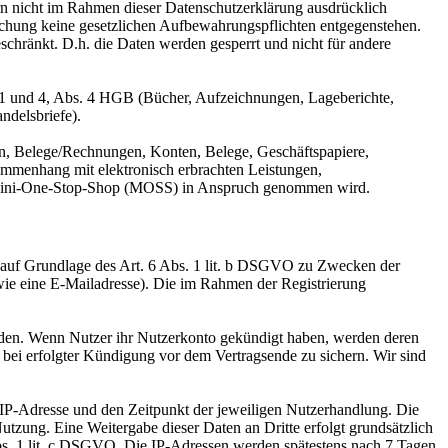
n nicht im Rahmen dieser Datenschutzerklärung ausdrücklich
öschung keine gesetzlichen Aufbewahrungspflichten entgegenstehen.
eschränkt. D.h. die Daten werden gesperrt und nicht für andere
 1 und 4, Abs. 4 HGB (Bücher, Aufzeichnungen, Lageberichte,
ndelsbriefe).
n, Belege/Rechnungen, Konten, Belege, Geschäftspapiere,
mmenhang mit elektronisch erbrachten Leistungen,
er Mini-One-Stop-Shop (MOSS) in Anspruch genommen wird.
d auf Grundlage des Art. 6 Abs. 1 lit. b DSGVO zu Zwecken der
wie eine E-Mailadresse). Die im Rahmen der Registrierung
erden. Wenn Nutzer ihr Nutzerkonto gekündigt haben, werden deren
n bei erfolgter Kündigung vor dem Vertragsende zu sichern. Wir sind
IP-Adresse und den Zeitpunkt der jeweiligen Nutzerhandlung. Die
utzung. Eine Weitergabe dieser Daten an Dritte erfolgt grundsätzlich
6 Abs. 1 lit. c DSGVO. Die IP-Adressen werden spätestens nach 7 Tagen