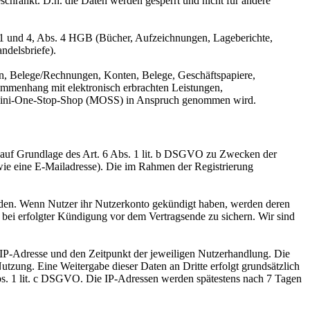
eschränkt. D.h. die Daten werden gesperrt und nicht für andere
 1 und 4, Abs. 4 HGB (Bücher, Aufzeichnungen, Lageberichte,
ndelsbriefe).
n, Belege/Rechnungen, Konten, Belege, Geschäftspapiere,
mmenhang mit elektronisch erbrachten Leistungen,
er Mini-One-Stop-Shop (MOSS) in Anspruch genommen wird.
d auf Grundlage des Art. 6 Abs. 1 lit. b DSGVO zu Zwecken der
wie eine E-Mailadresse). Die im Rahmen der Registrierung
erden. Wenn Nutzer ihr Nutzerkonto gekündigt haben, werden deren
n bei erfolgter Kündigung vor dem Vertragsende zu sichern. Wir sind
IP-Adresse und den Zeitpunkt der jeweiligen Nutzerhandlung. Die
utzung. Eine Weitergabe dieser Daten an Dritte erfolgt grundsätzlich
6 Abs. 1 lit. c DSGVO. Die IP-Adressen werden spätestens nach 7 Tagen