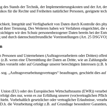
 des Stands der Technik, der Implementierungskosten und der Art, d
isikos für die Rechte und Freiheiten natürlicher Personen, geeignete 
keit, Integrität und Verfügbarkeit von Daten durch Kontrolle des phy
 und ihrer Trennung. Des Weiteren haben wir Verfahren eingerichtet, 
ksichtigen wir den Schutz personenbezogener Daten bereits bei der E
g und durch datenschutzfreundliche Voreinstellungen (Art. 25 DSGVO)
en
ersonen und Unternehmen (Auftragsverarbeitern oder Dritten) offenbar
s (z.B. wenn eine Übermittlung der Daten an Dritte, wie an Zahlungsdie
g dies vorsieht oder auf Grundlage unserer berechtigten Interessen (z.B.
s sog. „Auftragsverarbeitungsvertrages“ beauftragen, geschieht dies 
en Union (EU) oder des Europäischen Wirtschaftsraums (EWR)) verarbe
folgt dies nur, wenn es zur Erfüllung unserer (vor)vertraglichen Pflich
hieht. Vorbehaltlich gesetzlicher oder vertraglicher Erlaubnisse, verarb
h. die Verarbeitung erfolgt z.B. auf Grundlage besonderer Garantien, 