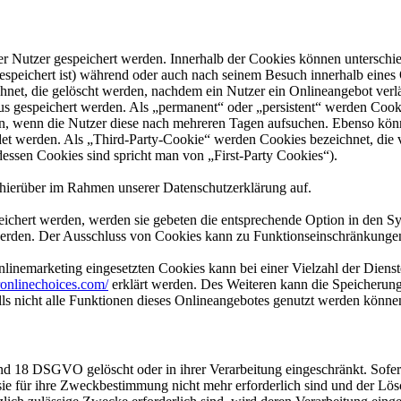
er Nutzer gespeichert werden. Innerhalb der Cookies können unterschi
peichert ist) während oder auch nach seinem Besuch innerhalb eines 
net, die gelöscht werden, nachdem ein Nutzer ein Onlineangebot verlä
tus gespeichert werden. Als „permanent“ oder „persistent“ werden Coo
en, wenn die Nutzer diese nach mehreren Tagen aufsuchen. Ebenso könn
 werden. Als „Third-Party-Cookie“ werden Cookies bezeichnet, die v
dessen Cookies sind spricht man von „First-Party Cookies“).
hierüber im Rahmen unserer Datenschutzerklärung auf.
eichert werden, werden sie gebeten die entsprechende Option in den Sy
erden. Der Ausschluss von Cookies kann zu Funktionseinschränkungen
inemarketing eingesetzten Cookies kann bei einer Vielzahl der Dienste
onlinechoices.com/
erklärt werden. Des Weiteren kann die Speicherung
lls nicht alle Funktionen dieses Onlineangebotes genutzt werden könne
nd 18 DSGVO gelöscht oder in ihrer Verarbeitung eingeschränkt. Sofer
 sie für ihre Zweckbestimmung nicht mehr erforderlich sind und der L