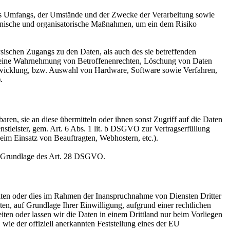
es Umfangs, der Umstände und der Zwecke der Verarbeitung sowie
technische und organisatorische Maßnahmen, um ein dem Risiko
sischen Zugangs zu den Daten, als auch des sie betreffenden
die eine Wahrnehmung von Betroffenenrechten, Löschung von Daten
ntwicklung, bzw. Auswahl von Hardware, Software sowie Verfahren,
.
en, sie an diese übermitteln oder ihnen sonst Zugriff auf die Daten
nstleister, gem. Art. 6 Abs. 1 lit. b DSGVO zur Vertragserfüllung
 beim Einsatz von Beauftragten, Webhostern, etc.).
auf Grundlage des Art. 28 DSGVO.
iten oder dies im Rahmen der Inanspruchnahme von Diensten Dritter
ten, auf Grundlage Ihrer Einwilligung, aufgrund einer rechtlichen
eiten oder lassen wir die Daten in einem Drittland nur beim Vorliegen
wie der offiziell anerkannten Feststellung eines der EU