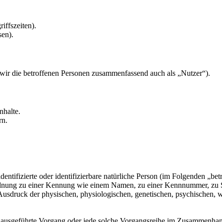
iffszeiten).
sen).
ir die betroffenen Personen zusammenfassend auch als „Nutzer“).
nhalte.
rn.
entifizierte oder identifizierbare natürliche Person (im Folgenden „betr
uordnung zu einer Kennung wie einem Namen, zu einer Kennnummer, zu 
druck der physischen, physiologischen, genetischen, psychischen, wirts
ren ausgeführte Vorgang oder jede solche Vorgangsreihe im Zusammenha